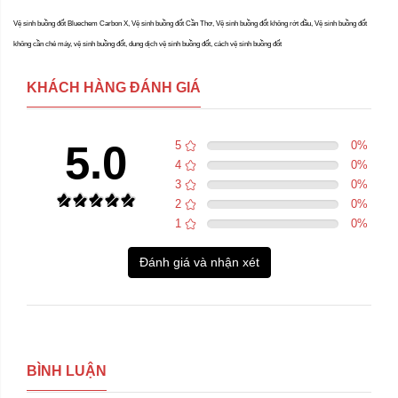
Vệ sinh buồng đốt Bluechem Carbon X, Vệ sinh buồng đốt Cần Thơ, Vệ sinh buồng đốt không rớt đầu, Vệ sinh buồng đốt
không cần chẻ máy, vệ sinh buồng đốt, dung dịch vệ sinh buồng đốt, cách vệ sinh buồng đốt
KHÁCH HÀNG ĐÁNH GIÁ
5.0
5
0
%
4
0
%
3
0
%
2
0
%
1
0
%
Đánh giá và nhận xét
BÌNH LUẬN