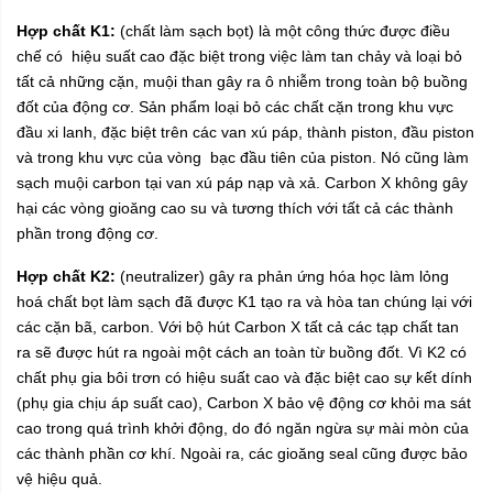
Hợp chất K1:
(chất làm sạch bọt) là một công thức được điều
chế có hiệu suất cao đặc biệt trong việc làm tan chảy và loại bỏ
tất cả những cặn, muội than gây ra ô nhiễm trong toàn bộ buồng
đốt của động cơ. Sản phẩm loại bỏ các chất cặn trong khu vực
đầu xi lanh, đặc biệt trên các van xú páp, thành piston, đầu piston
và trong khu vực của vòng bạc đầu tiên của piston. Nó cũng làm
sạch muội carbon tại van xú páp nạp và xả. Carbon X không gây
hại các vòng gioăng cao su và tương thích với tất cả các thành
phần trong động cơ.
Hợp chất K2:
(neutralizer) gây ra phản ứng hóa học làm lỏng
hoá chất bọt làm sạch đã được K1 tạo ra và hòa tan chúng lại với
các cặn bã, carbon. Với bộ hút Carbon X tất cả các tạp chất tan
ra sẽ được hút ra ngoài một cách an toàn từ buồng đốt. Vì K2 có
chất phụ gia bôi trơn có hiệu suất cao và đặc biệt cao sự kết dính
(phụ gia chịu áp suất cao), Carbon X bảo vệ động cơ khỏi ma sát
cao trong quá trình khởi động, do đó ngăn ngừa sự mài mòn của
các thành phần cơ khí. Ngoài ra, các gioăng seal cũng được bảo
vệ hiệu quả.