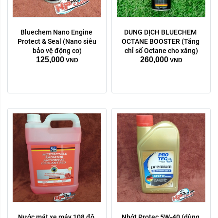
Bluechem Nano Engine 
DUNG DỊCH BLUECHEM 
Dung tích:
Protect & Seal (Nano siêu 
OCTANE BOOSTER (Tăng 
4 Lít
1 lít
bảo vệ động cơ)
chỉ số Octane cho xăng)
125,000
260,000
VND
VND
Xóa
Nước mát xe máy 108 độ 
Nhớt Protec 5W-40 (dùng 