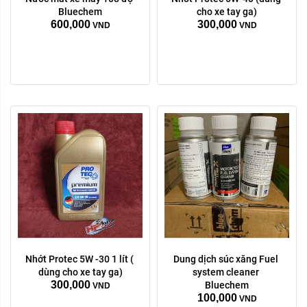
Dung tích:
Bluechem
cho xe tay ga)
600,000
300,000
50ml
250ml
VND
VND
Xóa
Nhớt Protec 5W -30 1 lít ( 
Dung dịch súc xăng Fuel 
dùng cho xe tay ga)
system cleaner 
300,000
Bluechem
VND
100,000
VND