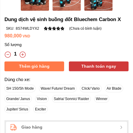
Dung dịch vệ sinh buồng đốt Bluechem Carbon X
SKU:
8S74WLDYX2
(Chưa có bình luận)
980,000
VND
Số lượng
Thêm giỏ hàng
Thanh toán ngay
Dùng cho xe:
SH 150/Sh Mode
Wave/ Future/ Dream
Click/ Vario
Air Blade
Grande/ Janus
Vision
Satria/ Sonnic/ Raider
Winner
Jupiter/ Sirius
Exciter
Giao hàng