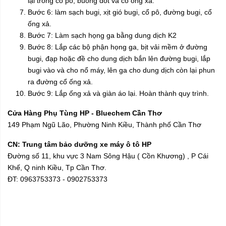
lại trong cổ pô, buồng đốt và cổ ống xả.
Bước 6: làm sạch bugi, xịt gió bugi, cổ pô, đường bugi, cổ
ống xả.
Bước 7: Làm sạch họng ga bằng dung dịch K2
Bước 8: Lắp các bộ phận họng ga, bịt vải mềm ở đường
bugi, đạp hoặc đề cho dung dịch bắn lên đường bugi, lắp
bugi vào và cho nổ máy, lên ga cho dung dịch còn lại phun
ra đường cổ ống xả.
Bước 9: Lắp ống xả và giàn áo lại. Hoàn thành quy trình.
Cửa Hàng Phụ Tùng HP - Bluechem Cần Thơ
149 Phạm Ngũ Lão, Phường Ninh Kiều, Thành phố Cần Thơ
CN: Trung tâm bảo dưỡng xe máy ô tô HP
Đường số 11, khu vực 3 Nam Sông Hậu ( Cồn Khương) , P Cái
Khế, Q ninh Kiều, Tp Cần Thơ.
ĐT: 0963753373 - 0902753373