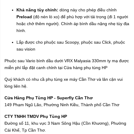
Khả năng tùy chỉnh:
dòng này cho phép điều chỉnh
Preload
(độ nén lò xo) để phù hợp với tải trọng (đi 1 người
hoặc chở thêm người). Chính áp bình dầu nặng nhẹ tùy địa
hình.
Lắp được cho phuộc sau Scoopy, phuộc sau Click, phuộc
sau vision
Phuộc sau Vario bình dầu dưới VRX Malyasia 330mm ty mạ được
miễn phí lắp đặt canh chỉnh tại Cửa hàng phụ tùng HP
Quý khách có nhu cầ phụ tùng xe máy Cần Thơ và lân cận vui
lòng liên hệ.
Cửa Hàng Phụ Tùng HP - Superfly Cần Thơ
149 Phạm Ngũ Lão, Phường Ninh Kiều, Thành phố Cần Thơ
CTY TNHH TMDV Phụ Tùng HP
Đường số 11, khu vực 3 Nam Sông Hậu (Cồn Khương), Phường
Cái Khế, Tp Cần Thơ.