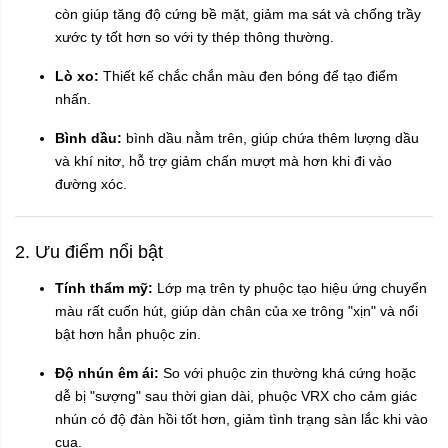
còn giúp tăng độ cứng bề mặt, giảm ma sát và chống trầy
xước ty tốt hơn so với ty thép thông thường.
Lò xo:
Thiết kế chắc chắn màu đen bóng để tạo điểm
nhấn.
Bình dầu:
bình dầu nằm trên, giúp chứa thêm lượng dầu
và khí nitơ, hỗ trợ giảm chấn mượt mà hơn khi đi vào
đường xóc.
2. Ưu điểm nổi bật
Tính thẩm mỹ:
Lớp mạ trên ty phuộc tạo hiệu ứng chuyển
màu rất cuốn hút, giúp dàn chân của xe trông "xịn" và nổi
bật hơn hẳn phuộc zin.
Độ nhún êm ái:
So với phuộc zin thường khá cứng hoặc
dễ bị "sượng" sau thời gian dài, phuộc VRX cho cảm giác
nhún có độ đàn hồi tốt hơn, giảm tình trạng sàn lắc khi vào
cua.