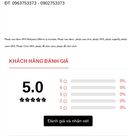
ĐT: 0963753373 - 0902753373
Phuộc sau Vario VRX Malyasia 330mm ty mạ titan, Phuộc sau Vario, phuộc sau click, phuộc VRX, phuộc superfly, phuộc
vario VRX, Phuộc Click VRX, phuộc đồ chơi vario, phuộc đồ chơi click
KHÁCH HÀNG ĐÁNH GIÁ
5.0
5
0
%
4
0
%
3
0
%
2
0
%
1
0
%
Đánh giá và nhận xét