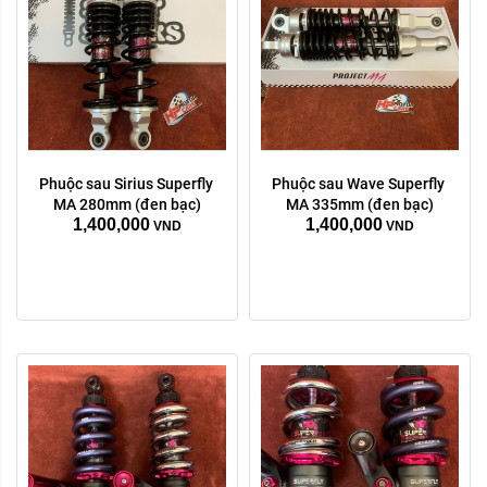
Phuộc sau Sirius Superfly 
Phuộc sau Wave Superfly 
màu sắc:
màu sắc:
MA 280mm (đen bạc)
MA 335mm (đen bạc)
1,400,000
1,400,000
Tím xanh
bạc
Tím xanh
bạc
VND
VND
Xóa
Xóa