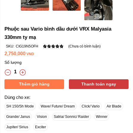
Phuộc sau Vario bình dầu dưới VRX Malyasia
330mm ty mạ
SKU:
CIG19N5OFH
(Chưa có bình luận)
2,750,000
VND
Số lượng
Thêm giỏ hàng
Thanh toán ngay
Dùng cho xe:
SH 150/Sh Mode
Wave/ Future/ Dream
Click/ Vario
Air Blade
Grande/ Janus
Vision
Satria/ Sonnic/ Raider
Winner
Jupiter/ Sirius
Exciter